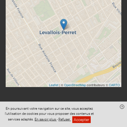
Leaflet
| ©
OpenStreetMap
contributeurs ©
CARTO
x
En poursuivant votre navigation sur ce site, vous acceptez
Site réalisé avec
Digital Avocat
l'utilisation de cookies pour vous proposer des contenus et
Accès administration
Confidentialité
Conditions Générales de Vente
Accepter
services adaptés.
En savoir plus
-
Refuser
Mentions légales